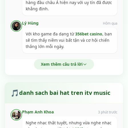
hàng đầu châu Á hiện nay với uy tín đã được
khẳng định.
Lý Hùng
Hôm qua
Với kho game đa dạng từ
356bet casino
, bạn
sẽ tìm thấy niềm vui bất tận và cơ hội chiến
thắng lớn mỗi ngày.
Xem thêm câu trả lời
🎵
danh sach bai hat tren itv music
Phạm Anh Khoa
3 phút trước
Nghe nhạc thật tuyệt, nhưng vừa nghe nhạc