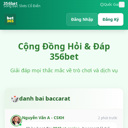
356bet
Quốc Gia
Sòng Bạc Slots Cổ Điển
Đăng Nhập
Đăng Ký
Cộng Đồng Hỏi & Đáp
356bet
Giải đáp mọi thắc mắc về trò chơi và dịch vụ
🎲
danh bai baccarat
Nguyễn Văn A - CSKH
2 phút trước