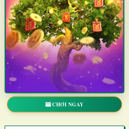
🎰 CHƠI NGAY